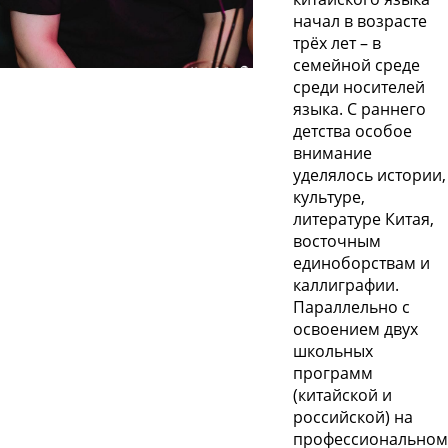
начал в возрасте
трёх лет – в
семейной среде
среди носителей
языка. С раннего
детства особое
внимание
уделялось истории,
культуре,
литературе Китая,
восточным
единоборствам и
каллиграфии.
Параллельно с
освоением двух
школьных
программ
(китайской и
российской) на
профессионально