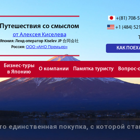
+(81) 708-
Путешествия со смыслом
+1 (484) 52
от Алексея Киселева
Япония: Ленд-оператор Kiselev JP 合同会社
ООО «АНО Премьер»
Россия:
КАК ПОЕХ
Бизнес-туры
О компании
Памятка туристу
Вопрос-о
в Японию
то единственная покупка, с которой ста