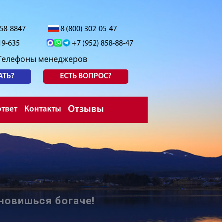
558-8847
8 (800) 302-05-47
19-635
+7 (952) 858-88-47
Телефоны менеджеров
АТЬ?
ЕСТЬ ВОПРОС?
Отзывы
твет
Контакты
новишься богаче!