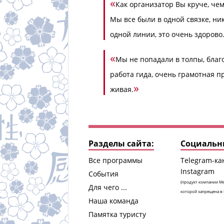
«
Как организатор Вы круче, че
Мы все были в одной связке, ни
одной линии, это очень здорово
«
Мы не попадали в толпы, благ
работа гида, очень грамотная п
»
живая.
Разделы сайта:
Социальны
Все программы
Telegram-ка
Instagram
События
(продукт компании Me
Для чего ...
которой запрещена в 
Наша команда
Памятка туристу