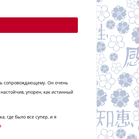
ть сопровождающему. Он очень
 настойчив, упорен, как истинный
а, где было все супер, и я
»