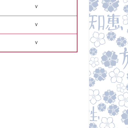
V
V
V