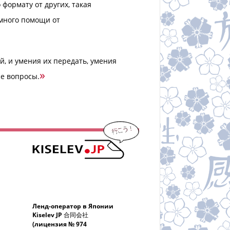
 формату от других, такая
 много помощи от
й, и умения их передать, умения
»
се вопросы.
Ленд-оператор в Японии
Kiselev JP 合同会社
(лицензия № 974