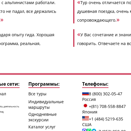
«
м с альпинистами работали.
Тур очень отличается по
кто не падал, все держались
душевная поездка, очень
»
»
.
сопровождающего.
«
одаря опыту гида. Хорошая
У Вас сочетание и знани
рограмма, реальная,
говорить. Отвечаете на в
е сети:
Программы:
Телефоны:
нал
Все туры
8 (800) 302-05-47
Россия
Индивидуальные
+(81) 708-558-8847
маршруты
ta, деятельность
Япония
РФ).
Однодневные
+1 (484) 5219-635
экскурсии
США
Каталог услуг