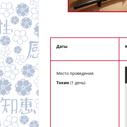
Даты
Место проведения
Токио
(1 день)