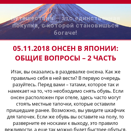
Путешествия – это единственная
покупка, с которой становишься
богаче!
05.11.2018 ОНСЕН В ЯПОНИИ:
ОБЩИЕ ВОПРОСЫ – 2 ЧАСТЬ
Итак, вы оказались в раздевалке онсена. Как же
правильно себя в ней вести? В первую очередь
разуйтесь. Перед вами – татами, которое так и
намекает на то, что необходимо снять обувь. Если
онсен расположен при отеле, здесь часто могут
стоять местные тапочки, которые оставили
пришедшие ранее. Возможно, вы увидите шкафчик
для тапочек. Если же обувь вы оставите на полу, то
разверните ее носками к выходу, это правило
вежливости, а еще так можно будет быстрее обуться.