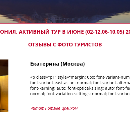
ОНИЯ. АКТИВНЫЙ ТУР В ИЮНЕ (02-12.06-10.05) 2
ОТЗЫВЫ С ФОТО ТУРИСТОВ
Екатерина (Москва)
<p class="p1" style="margin: 0px; font-variant-num
font-variant-east-asian: normal; font-variant-altern
font-kerning: auto; font-optical-sizing: auto; font-fe
normal; font-variation-settings: normal; font-varian
normal; font-stretch: normal; font-size: 12px; line-
font-family: Arial; color: rgb(20, 20, 20);">Мне дав
Читать отзыв целиком
поехать в Японию, но казалось это чем-то нере
Примерно год я выбирала через какое агентство
постоянно возвращалась к&nbsp;<a href="http://ki
<span class="s1" style="color: rgb(0, 0, 255);">kise