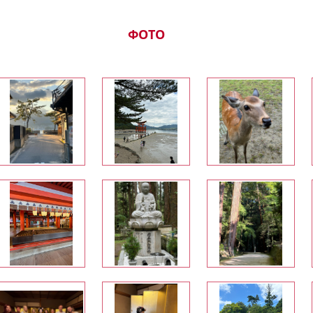
</a>. Мне хотелось, чтобы кто-то организовал вс
водил меня за руку, чтобы не нужно было задумы
чем. Это оказалась моя лучшая поездка! С момен
ФОТО
встретил меня и других членов нашей группы в 
только и делал, что занимался нашими делами. 
везде следовали за ним и восхищались видами, е
людьми. Более дружелюбного и жизнерадостного
встречала.<br /> Я прекрасно провела время, Яп
еще более волшебной страной, чем я думала. Мн
осуществить давнюю мечту и попасть в Нару и 
оленей, в свободный день тура, конечно же с п
Нестора. Программа была очень насыщенная и 
день мы оказывались в новом месте! Особенно 
понравились Киото и гора Коя, очень хочется ве
места и посетить новые! Буду всем рекомендова
<a href="http://kiselev.jp/"><span class="s1" style="
255);">kiselev.jp</span></a>&nbsp;и надеюсь пое
</p>