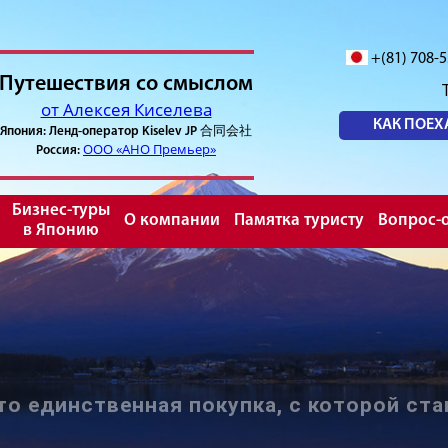
+(81) 708-
Путешествия со смыслом
от Алексея Киселева
КАК ПОЕХ
Япония: Ленд-оператор Kiselev JP 合同会社
ООО «АНО Премьер»
Россия:
Бизнес-туры
О компании
Памятка туристу
Вопрос-о
в Японию
то единственная покупка, с которой ста