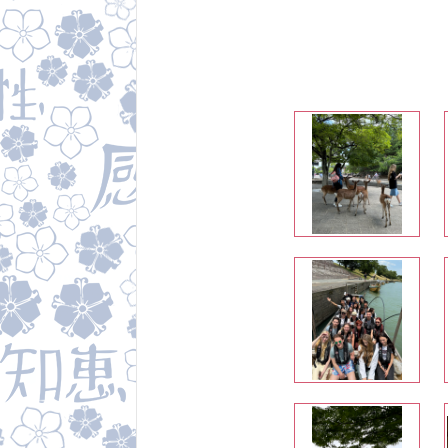
ont-kerning:
normal; font-
al; font-
font-family:
у своей
 ни разу не
 насыщенная
ное спасибо
 ему мы
ез толп
ть.<br />
обязательно
s="p2"
t-variant-
ont-kerning:
normal; font-
al; font-
font-family:
p;</p>