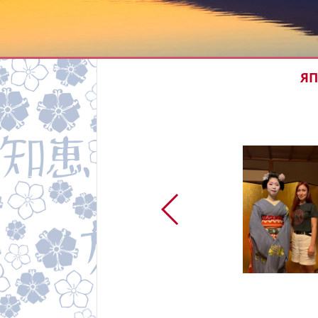
ЯП
ic: normal;
es: normal;
ure-settings:
position:
ight: normal;
была в Японии
обы более
ану
1"
t-variant-