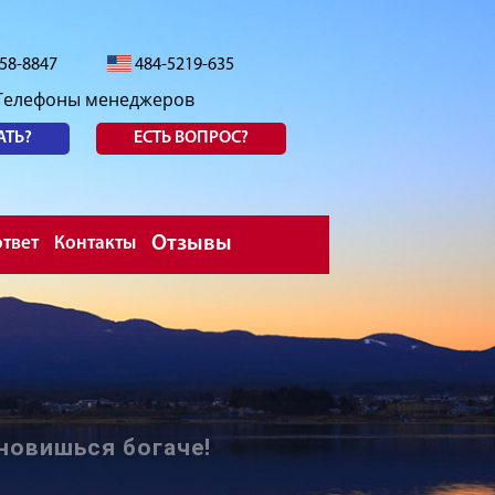
558-8847
484-5219-635
Телефоны менеджеров
АТЬ?
ЕСТЬ ВОПРОС?
Отзывы
твет
Контакты
новишься богаче!