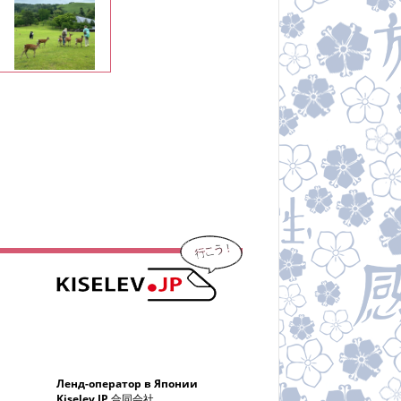
Ленд-оператор в Японии
Kiselev JP 合同会社