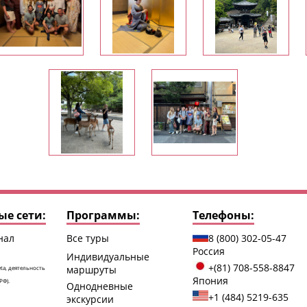
е сети:
Программы:
Телефоны:
нал
Все туры
8 (800) 302-05-47
Россия
Индивидуальные
+(81) 708-558-8847
маршруты
ta, деятельность
Япония
РФ).
Однодневные
+1 (484) 5219-635
экскурсии