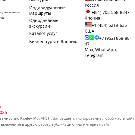
Круглогодично
Круг
Россия
Индивидуальные
+(81) 708-558-8847
маршруты
ta, деятельность
Идёт набор группы
Япония
РФ).
Однодневные
+1 (484) 5219-635
экскурсии
США
Каталог услуг
+7 (952) 858-88-
Бизнес-туры в Японию
47
ию
Регион Канто. Красота
Тип
Max, WhatsApp,
заповедников в красных
пут
Telegram
клёнах!
дет
я
Самые красивые клёны страны.
Восхитительная природа!
Осень, ежегодно
Идёт набор группы
6
026
бственностью Kiselev JP 合同会社. Запрещается копирование любой части сай
включение в другую работу, публикацию или интернет-сайт.
 для
Япония. Семейный тур по
Пог