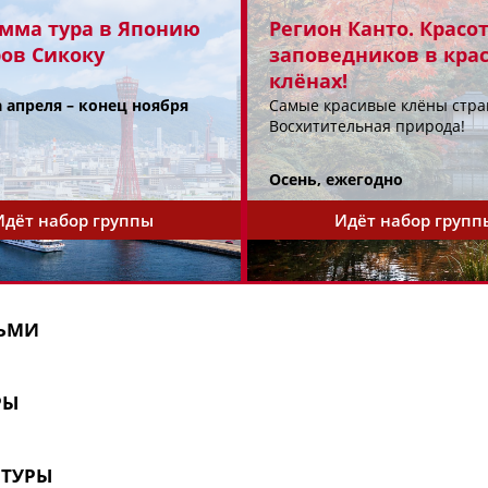
мма тура в Японию
Регион Канто. Красо
ров Сикоку
заповедников в кра
клёнах!
 апреля – конец ноября
Самые красивые клёны стра
Восхитительная природа!
Осень, ежегодно
Идёт набор группы
Идёт набор групп
ТЬМИ
РЫ
Программа на каникулы для
Япо
с
школьников и их родителей
Хок
 ТУРЫ