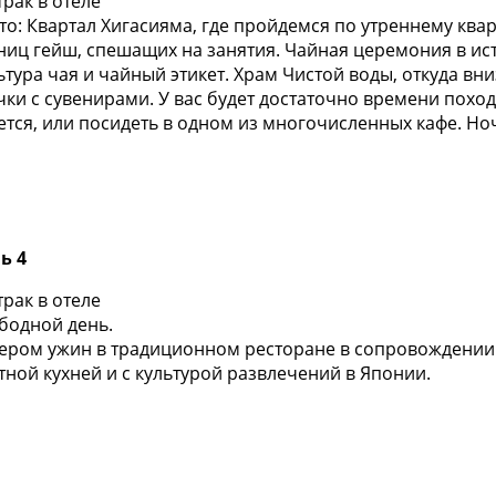
трак в отеле
то: Квартал Хигасияма, где пройдемся по утреннему ква
ниц гейш, спешащих на занятия. Чайная церемония в ис
ьтура чая и чайный этикет. Храм Чистой воды, откуда в
чки с сувенирами. У вас будет достаточно времени поход
ется, или посидеть в одном из многочисленных кафе. Ноч
ь 4
трак в отеле
бодной день.
ером ужин в традиционном ресторане в сопровождении
тной кухней и с культурой развлечений в Японии.