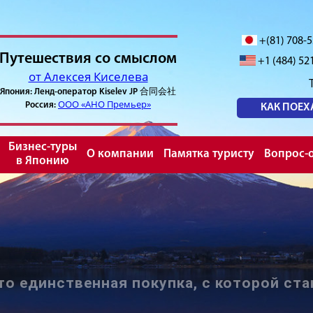
+(81) 708-
Путешествия со смыслом
+1 (484) 52
от Алексея Киселева
Япония: Ленд-оператор Kiselev JP 合同会社
ООО «АНО Премьер»
Россия:
КАК ПОЕХ
Бизнес-туры
О компании
Памятка туристу
Вопрос-о
в Японию
то единственная покупка, с которой ста