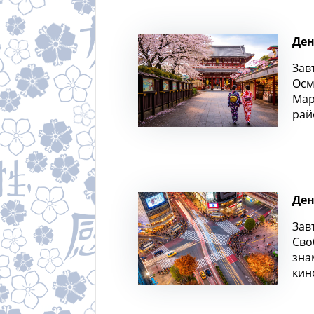
Ден
Зав
Осм
Мар
рай
Ден
Зав
Сво
зна
кин