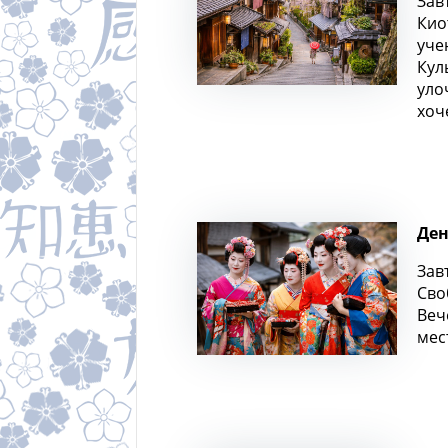
Зав
Кио
уче
Кул
уло
хоч
Ден
Зав
Сво
Веч
мес