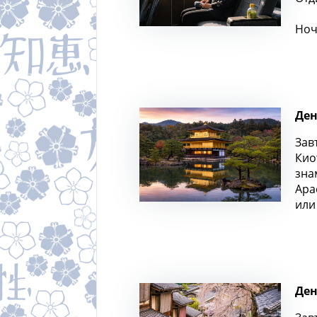
Ноч
Ден
Зав
Кио
зна
Ара
или
Ден