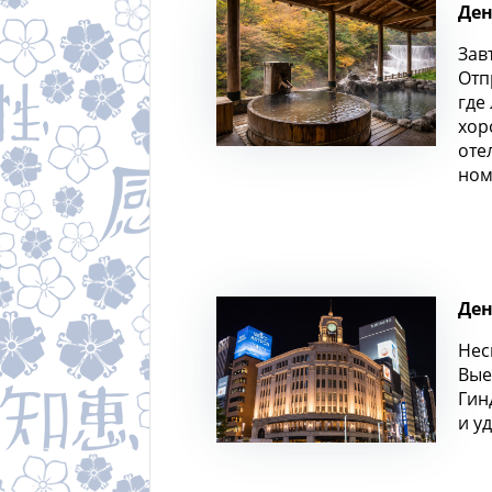
Ден
Зав
Отп
где
хор
оте
ном
Ден
Нес
Вые
Гин
и у