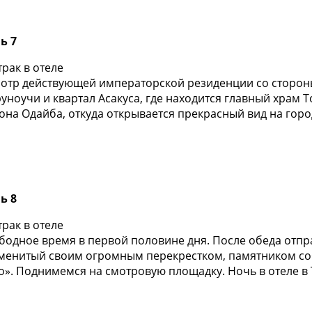
ь 7
трак в отеле
отр действующей императорской резиденции со стороны
уноучи и квартал Асакуса, где находится главный храм То
она Одайба, откуда открывается прекрасный вид на город
ь 8
трак в отеле
бодное время в первой половине дня. После обеда отпр
менитый своим огромным перекрестком, памятником соб
о». Поднимемся на смотровую площадку. Ночь в отеле в