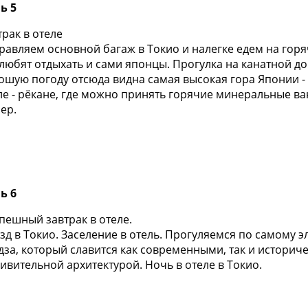
ь 5
трак в отеле
равляем основной багаж в Токио и налегке едем на горя
 любят отдыхать и сами японцы. Прогулка на канатной до
ошую погоду отсюда видна самая высокая гора Японии -
ле - рёкане, где можно принять горячие минеральные ва
ер.
ь 6
пешный завтрак в отеле.
зд в Токио. Заселение в отель. Прогуляемся по самому 
дза, который славится как современными, так и истори
дивительной архитектурой. Ночь в отеле в Токио.