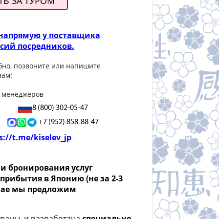
Ь ЗА ТУРОМ
 напрямую у поставщика
ссий посредников.
бно, позвоните или напишите
нам!
 менеджеров
8 (800) 302-05-47
+7 (952) 858-88-47
s://t.me/kiselev_jp
 и бронирования услуг
рибытия в Японию (не за 2-3
лучае мы предложим
траны, и разработана
специально