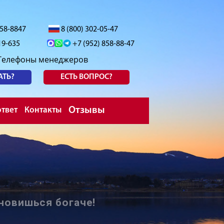
558-8847
8 (800) 302-05-47
19-635
+7 (952) 858-88-47
Телефоны менеджеров
АТЬ?
ЕСТЬ ВОПРОС?
Отзывы
твет
Контакты
новишься богаче!