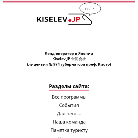
class="p1" style="margin: 0px 0px 8px;
font-variant-numeric: normal; font-
ь,
variant-east-asian: normal; font-variant-
и
alternates: normal; font-kerning: auto;
ш
font-optical-sizing: auto; font-feature-
settings: normal; font-variation-settings:
.
normal; font-variant-position: normal;
x;
font-stretch: normal; font-size: 12px;
t-
line-height: normal; font-family:
l;
Helvetica; color: rgb(0, 0, 0);">За 1.5
Ленд-оператор в Японии
nt-
Kiselev JP 合同会社
недели тура удалось посетить
(лицензия № 974 губернатора преф. Киото)
gs:
Хиросиму, Химеджи, остров Миядзима,
Осаку, гору Коя-Сан, Киото, Токио и
гору Фудзи. Древняя и современная
,
Япония меньше, чем за 2 недели -
Разделы сайта:
насыщенно, восхитительно интересно
ции
и умопомрачительно красиво.</p> <p
Все программы
class="p1" style="margin: 0px 0px 8px;
События
font-variant-numeric: normal; font-
variant-east-asian: normal; font-variant-
Для чего ...
alternates: normal; font-kerning: auto;
Наша команда
font-optical-sizing: auto; font-feature-
settings: normal; font-variation-settings:
Памятка туристу
normal; font-variant-position: normal;