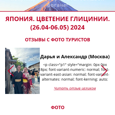
богаче!
ЯПОНИЯ. ЦВЕТЕНИЕ ГЛИЦИНИИ.
(26.04-06.05) 2024
ОТЗЫВЫ С ФОТО ТУРИСТОВ
Дарья и Александр (Москва)
t-
<p class="p1" style="margin: 0px 0px
an:
8px; font-variant-numeric: normal; font-
-
variant-east-asian: normal; font-variant-
alternates: normal; font-kerning: auto;
gs:
font-optical-sizing: auto; font-feature-
Читать отзыв целиком
settings: normal; font-variation-settings:
normal; font-variant-position: normal;
,
font-stretch: normal; font-size: 12px;
ном
line-height: normal; font-family:
ФОТО
Helvetica; color: rgb(0, 0, 0);">Япония
влюбила в себя с первой минуты: