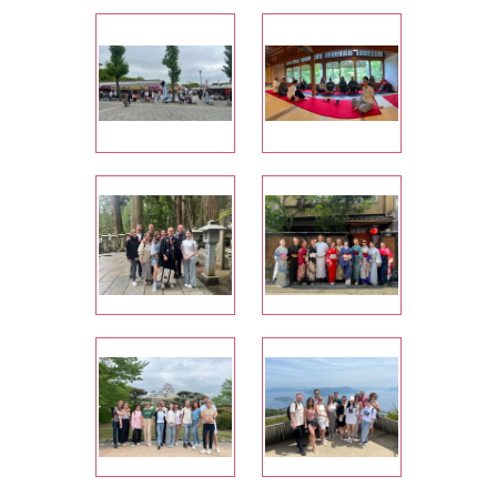
культура, природа, кухня&hellip;</p>
Все
<p class="p1" style="margin: 0px 0px
а
8px; font-variant-numeric: normal; font-
variant-east-asian: normal; font-variant-
alternates: normal; font-kerning: auto;
).
font-optical-sizing: auto; font-feature-
по
settings: normal; font-variation-settings:
 и
normal; font-variant-position: normal;
з
font-stretch: normal; font-size: 12px;
x
line-height: normal; font-family:
Helvetica; color: rgb(0, 0, 0);">Спасибо
Kiselev.JP за организацию нашего
путешествия: от ответов на множество
al;
вопросов, помощь в оформлении визы
на длительность дольше тура до
e:
работы гида (ведь именно этот
a;
человек находится с нами всё время
м
путешествия вместе и от него зависит
у
какое впечатление сложится от
ый
страны и путешествия), который
а.
раскрывал Японию не только с
е,
фактологической стороны, но и
и
делился личным опытом.</p> <p