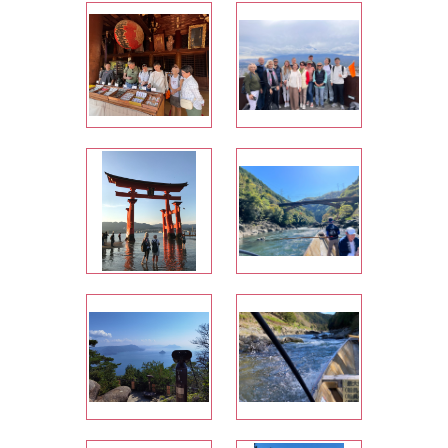
x;
0px; line-height: 14.4px; caret-color:
mes
rgb(0, 0, 0); color: rgb(0, 0, 0); font-family:
 0,
-webkit-standard; font-size: 12px;"><span
an
style="line-height: 14.4px;">&nbsp;
x;
</span></p> <p style="margin-top: 0px;
mes
margin-bottom: 0px; line-height: 14.4px;
 0,
caret-color: rgb(0, 0, 0); color: rgb(0, 0, 0);
щий
font-family: -webkit-standard; font-size:
12px;"><span class="s4" style="line-
и
height: 16.799999px; font-size: 14px;
но
font-family: &quot;Times New
>
Roman&quot;;">Обычно мы с мужем
:
ездим в заграничные путешествия
:
самостоятельно, но при планировании
t-
поездки в Японию решили довериться
>.
стороннему организатору. Киселёв
-
</span><span class="s4" style="line-
-
height: 16.799999px; font-size: 14px;
t;;
font-family: &quot;Times New
0,
Roman&quot;;">JP</span><span
class="s4" style="line-height:
16.799999px; font-size: 14px; font-family:
!
&quot;Times New Roman&quot;;">
ь о
выбрали по трем причинам: 1)