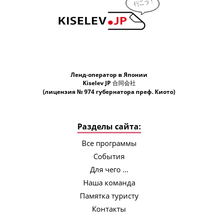
style="line-height: 16.799999px; font-size:
14px; font-family: &quot;Times New
Roman&quot;;">JP</span><span
class="s4" style="line-height:
16.799999px; font-size: 14px; font-family:
&quot;Times New Roman&quot;;">!
</span></p> <p style="margin-top: 0px;
margin-bottom: 0px; line-height: 14.4px;
Ленд-оператор в Японии
caret-color: rgb(0, 0, 0); color: rgb(0, 0, 0);
Kiselev JP 合同会社
font-family: -webkit-standard; font-size:
(лицензия № 974 губернатора преф. Киото)
12px;"><span class="s4" style="line-
height: 16.799999px; font-size: 14px;
font-family: &quot;Times New
Разделы сайта:
Roman&quot;;">Наш гид Нестор не
просто сопровождал нас по маршруту и
Все программы
решал организационные вопросы в
События
процессе тура. Он смог погрузить нас в
культуру и традиции Японии, рассказал
Для чего ...
о людях и стране намного больше, чем
Наша команда
нам удалось узнать из открытых
источников, с ним мы буквально
Памятка туристу
прочувствовали особенности
Контакты
менталитета и культуры этой