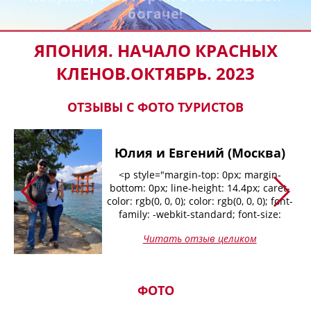
богаче!
ЯПОНИЯ. НАЧАЛО КРАСНЫХ
КЛЕНОВ.ОКТЯБРЬ. 2023
ОТЗЫВЫ С ФОТО ТУРИСТОВ
Юлия и Евгений (Москва)
:
<p style="margin-top: 0px; margin-
:
bottom: 0px; line-height: 14.4px; caret-
t-
color: rgb(0, 0, 0); color: rgb(0, 0, 0); font-
family: -webkit-standard; font-size:
12px;"><span class="s4" style="line-
Читать отзыв целиком
ым
height: 16.799999px; font-size: 14px;
 Но
font-family: &quot;Times New
но
Roman&quot;;">Выражаем огромную
благодарность компании Киселёв
ФОТО
те.
</span><span class="s4" style="line-
height: 16.799999px; font-size: 14px;