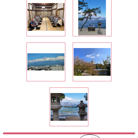
насыщенная программа с
уникальными локациями, 2) небольшая
ию,
группа, 3) местный гид.</span></p> <p
n>
style="margin-top: 0px; margin-bottom:
:
0px; line-height: 14.4px; caret-color:
:
rgb(0, 0, 0); color: rgb(0, 0, 0); font-family:
t-
-webkit-standard; font-size: 12px;"><span
>м.
style="line-height: 14.4px;">&nbsp;
-
</span></p> <p style="margin-top: 0px;
-
margin-bottom: 0px; line-height: 14.4px;
t;;
caret-color: rgb(0, 0, 0); color: rgb(0, 0, 0);
0,
font-family: -webkit-standard; font-size:
я
12px;"><span class="s4" style="line-
а
height: 16.799999px; font-size: 14px;
font-family: &quot;Times New
Roman&quot;;">До старта тура были
опасения в выборе, так как мы могли
такую же поездку организовать сами,
что было бы привычней и давало бы
больше мобильности в принятии
решений на месте. Но в итоге мы ни
разу не пожалели о выборе в пользу
тура и, главное, о выборе в пользу
Киселёв </span><span class="s4"