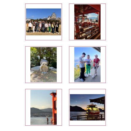
font-family: &quot;Times New
x;
Roman&quot;;">JP</span><span
mes
class="s4" style="line-height:
 0,
16.799999px; font-size: 14px; font-family:
an
&quot;Times New Roman&quot;;"> за
x;
проведенный с </span><span class="s4"
mes
style="line-height: 16.799999px; font-size:
 0,
14px; font-family: &quot;Times New
к
Roman&quot;;">16</span><span
class="s4" style="line-height:
:
16.799999px; font-size: 14px; font-family:
w
&quot;Times New Roman&quot;;">
);
по</span><span class="s4" style="line-
n
height: 16.799999px; font-size: 14px;
x;
font-family: &quot;Times New
mes
Roman&quot;;"> 25</span><span
 0,
class="s4" style="line-height:
ной
16.799999px; font-size: 14px; font-family:
а
&quot;Times New Roman&quot;;">
е
октября 2023 г. тур &laquo;НАЧАЛО
а
КРАСНЫХ КЛЁНОВ. АКТИВНЫЙ ТУР ПО
СТРАНЕ&raquo;!</span></p> <p
style="margin-top: 0px; margin-bottom: