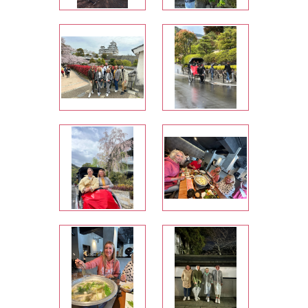
<p dir="ltr" style="line-height:
1.295; margin-top: 0pt; margin-
bottom: 8pt;"><span id="docs-
internal-guid-5e65b007-7fff-3846-
ba93-5e901be34732"
style="caret-color: rgb(0, 0, 0);
color: rgb(0, 0, 0);"><span
style="font-size: 11pt; font-family:
Calibri, sans-serif; font-variant-
ligatures: normal; font-variant-
east-asian: normal; font-variant-
position: normal; vertical-align:
baseline; white-space: pre-
wrap;">Очень понравилось,
спасибо большое.&nbsp;</span>
</span></p>