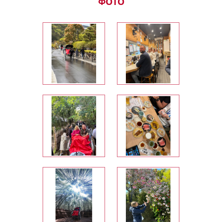
ФОТО
east-asian: normal; font-variant-
Мне
position: normal; vertical-align:
Я
baseline; white-space: pre-
но
wrap;">Потрясающее
мы
путешествие. Соответствует
ьно
нашим ожиданиям: мы
посмотрели разные города этой
потрясающей страны. Многое
,
удивляет, многому научились и
n>
очень-очень понравился наш
гид! Грамотная Мария отвечает
на все наши совершенно
разносторонние вопросы, и она
настолько спокойная, настолько
приветливая и позитивная. Она
нам очень понравилось. И
пусть у вашей компании будет
большое развития, большие
перспективы, и мы готовы с
вашей компанией поехать в
любую другую страну, ну и
повторно приехать конечно же
в Японию!</span></span></p>