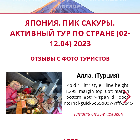
богаче!
ЯПОНИЯ. ПИК САКУРЫ.
АКТИВНЫЙ ТУР ПО СТРАНЕ (02-
12.04) 2023
ОТЗЫВЫ С ФОТО ТУРИСТОВ
Алла, (Турция)
<p dir="ltr" style="line-height:
;
1.295; margin-top: 0pt; margin-
;">
bottom: 8pt;"><span id="docs-
c8-
internal-guid-5e65b007-7fff-3846-
ba93-5e901be34732"
:
Читать отзыв целиком
style="caret-color: rgb(0, 0, 0);
:
color: rgb(0, 0, 0);"><span
;
style="font-size: 11pt; font-family:
-
Calibri, sans-serif; font-variant-
nt-
ligatures: normal; font-variant-