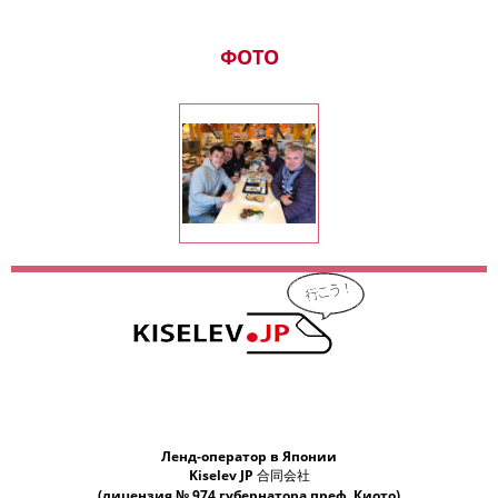
ь
путешествие в Отару. Очень
ь
красивый город. Получилась
ФОТО
чудесная прогулка. Много
интересного рассказали и
показали нам. Очень
впечатлила цветущая и
ь
ароматная сакура. Вы очень
интересный собеседник.
 и
Желаем Вам всего хорошего и
светлого!
Ленд-оператор в Японии
Kiselev JP 合同会社
(лицензия № 974 губернатора преф. Киото)