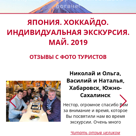
богаче!
ЯПОНИЯ. ХОККАЙДО.
ИНДИВИДУАЛЬНАЯ ЭКСКУРСИЯ.
МАЙ. 2019
ОТЗЫВЫ С ФОТО ТУРИСТОВ
Николай и Ольга,
,
Василий и Наталья,
Хабаровск, Южно-
Сахалинск
ам
Нестор, огромное спасибо Вам
ое
за внимание и время, которое
я
Вы посвятили нам во время
экскурсии. Очень много
али
полезного и интересного узнали
Читать отзыв целиком
о Японии. Приятным было