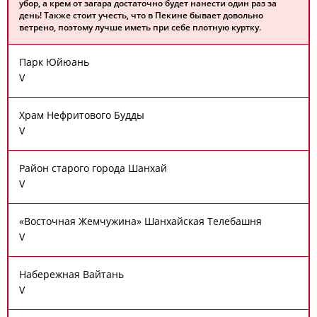
убор, а крем от загара достаточно будет нанести один раз за
день! Также стоит учесть, что в Пекине бывает довольно
ветрено, поэтому лучше иметь при себе плотную куртку.
Парк Юйюань
V
Храм Нефритового Будды
V
Район старого города Шанхай
V
«Восточная Жемчужина» Шанхайская Телебашня
V
Набережная Вайтань
V