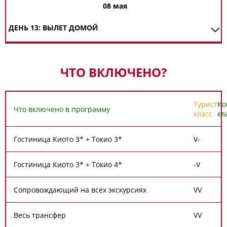
08 мая
ДЕНЬ 13: ВЫЛЕТ ДОМОЙ
ЧТО ВКЛЮЧЕНО?
Турист
Ко
Что включено в программу
класс
кл
Гостиница Киото 3* + Токио 3*
V
-
Гостиница Киото 3* + Токио 4*
-
V
Сопровождающий на всех экскурсиях
V
V
Весь трансфер
V
V