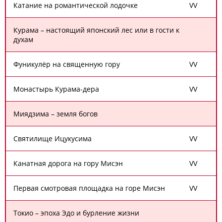
Катание на романтической лодочке
V
V
Курама – настоящий японский лес или в гости к
духам
Фуникулёр на священную гору
V
V
Монастырь Курама-дера
V
V
Миядзима – земля богов
Святилище Ицукусима
V
V
Канатная дорога на гору Мисэн
V
V
Первая смотровая площадка на горе Мисэн
V
V
Токио – эпоха Эдо и бурление жизни