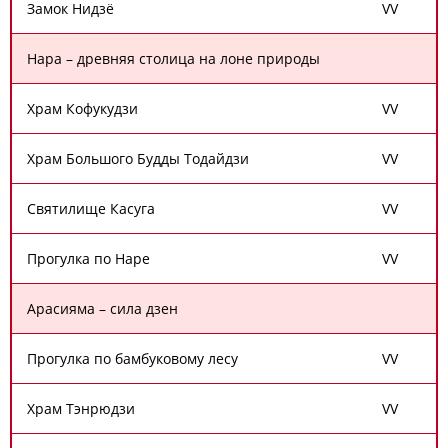
Замок Нидзё
V
V
Нара – древняя столица на лоне природы
Храм Кофукудзи
V
V
Храм Большого Будды Тодайдзи
V
V
Святилище Касуга
V
V
Прогулка по Наре
V
V
Арасияма – сила дзен
Прогулка по бамбуковому лесу
V
V
Храм Тэнрюдзи
V
V