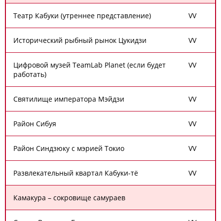
Театр Кабуки (утреннее представление)
V
V
Исторический рыбный рынок Цукидзи
V
V
Цифровой музей TeamLab Planet (если будет
V
V
работать)
Святилище императора Мэйдзи
V
V
Район Сибуя
V
V
Район Синдзюку с мэрией Токио
V
V
Развлекательный квартал Кабуки-тё
V
V
Камакура – сокровище самураев