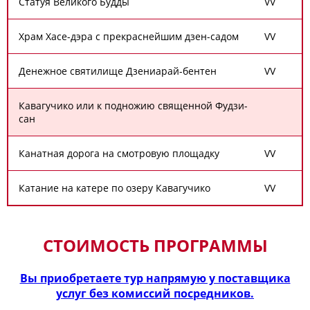
Статуя Великого Будды
V
V
Храм Хасе-дэра с прекраснейшим дзен-садом
V
V
Денежное святилище Дзениарай-бентен
V
V
Кавагучико или к подножию священной Фудзи-
сан
Канатная дорога на смотровую площадку
V
V
Катание на катере по озеру Кавагучико
V
V
СТОИМОСТЬ ПРОГРАММЫ
Вы приобретаете тур напрямую у поставщика
услуг без комиссий посредников.