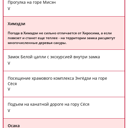
Прогулка на горе Мисэн
V
Химэдзи
Погода в Химэдзи не сильно отличается от Хиросима, а если
повезет и станет еще теплее - на территории замка расцветут
многочисленные деревья сакуры.
Замок Белой цапли с экскурсией внутри замка
V
Посещение храмового комплекса Энгёдзи на горе
Сёся
V
Подъем на канатной дороге на гору Сёся
V
Осака