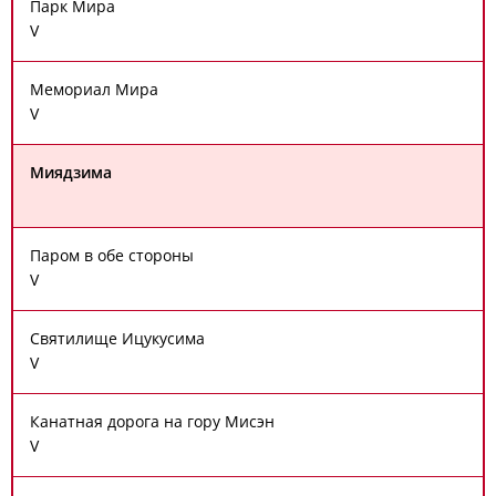
Парк Мира
V
Мемориал Мира
V
Миядзима
Паром в обе стороны
V
Святилище Ицукусима
V
Канатная дорога на гору Мисэн
V