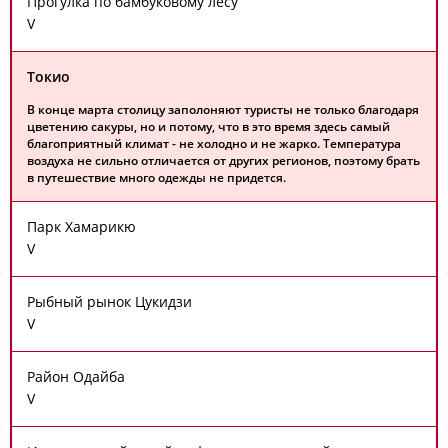
Прогулка по бамбуковому лесу
V
Токио
В конце марта столицу заполоняют туристы не только благодаря
цветению сакуры, но и потому, что в это время здесь самый
благоприятный климат - не холодно и не жарко. Температура
воздуха не сильно отличается от других регионов, поэтому брать
в путешествие много одежды не придется.
Парк Хамарикю
V
Рыбный рынок Цукидзи
V
Район Одайба
V