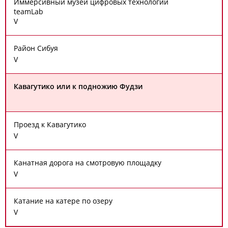
Иммерсивный музей цифровых технологий
teamLab
V
Район Сибуя
V
Кавагутико или к подножию Фудзи
Проезд к Кавагутико
V
Канатная дорога на смотровую площадку
V
Катание на катере по озеру
V