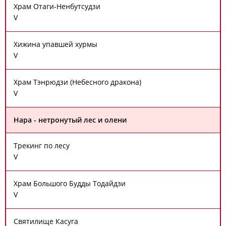
Храм Отаги-Ненбутсудзи
V
Хижина упавшей хурмы
V
Храм Тэнрюдзи (Небесного дракона)
V
Нара - нетронутый лес и олени
Трекинг по лесу
V
Храм Большого Будды Тодайдзи
V
Святилище Касуга