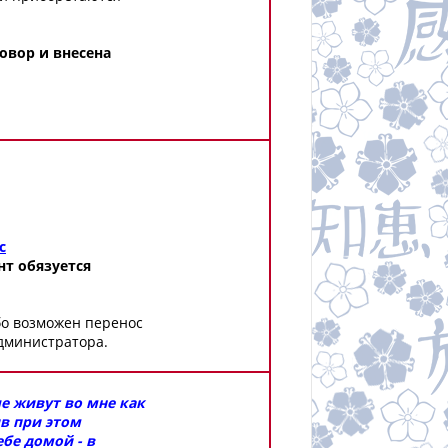
овор и внесена
с
т обязуется
бо возможен перенос
администратора.
ые живут во мне как
ив при этом
бе домой - в