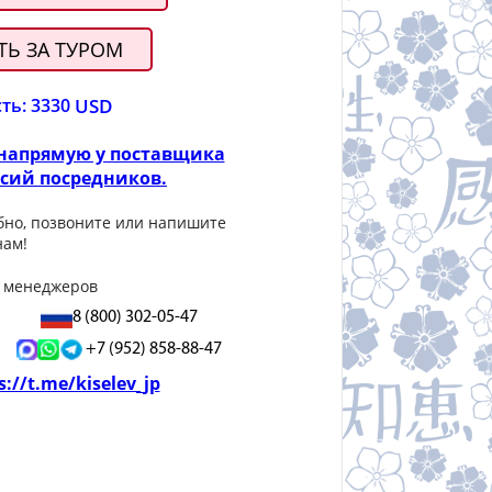
Ь ЗА ТУРОМ
ть: 3330
USD
 напрямую у поставщика
ссий посредников.
бно, позвоните или напишите
нам!
 менеджеров
8 (800) 302-05-47
+7 (952) 858-88-47
s://t.me/kiselev_jp