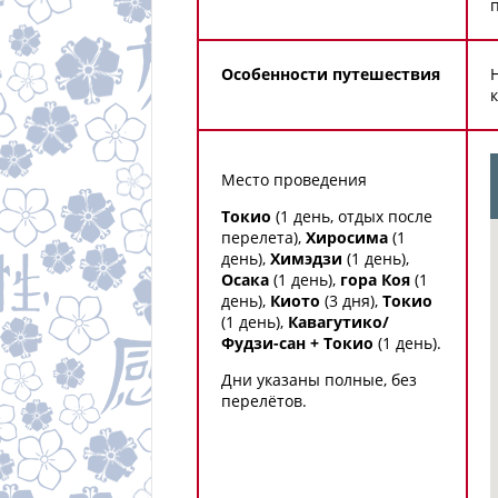
Особенности путешествия
Место проведения
Токио
(1 день, отдых после
перелета),
Хиросима
(1
день),
Химэдзи
(1 день),
Осака
(1 день),
гора Коя
(1
день),
Киото
(3 дня),
Токио
(1 день),
Кавагутико/
Фудзи-сан + Токио
(1 день).
Дни указаны полные, без
перелётов.