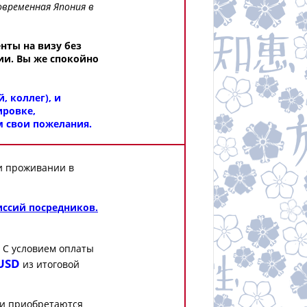
овременная Япония в
нты на визу без
ии. Вы же спокойно
, коллег), и
ировке,
м свои пожелания.
ри проживании в
иссий посредников.
 С условием оплаты
USD
из итоговой
 и приобретаются