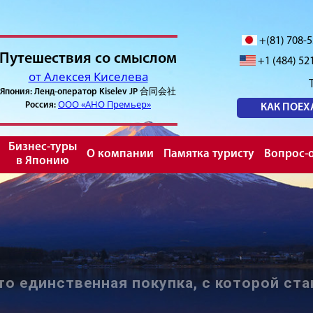
+(81) 708-
Путешествия со смыслом
+1 (484) 52
от Алексея Киселева
Япония: Ленд-оператор Kiselev JP 合同会社
ООО «АНО Премьер»
Россия:
КАК ПОЕХ
Бизнес-туры
О компании
Памятка туристу
Вопрос-о
в Японию
то единственная покупка, с которой ста