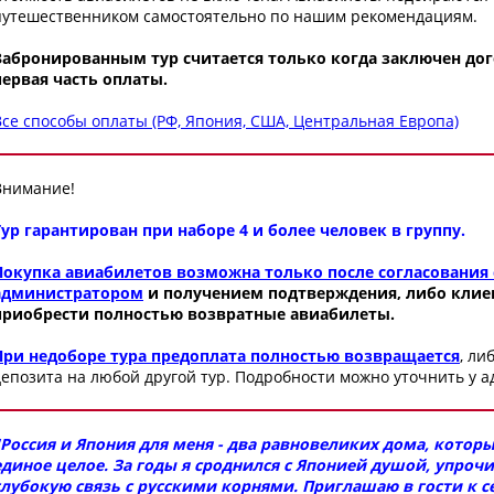
путешественником самостоятельно по нашим рекомендациям.
Забронированным тур считается только когда заключен дог
первая часть оплаты.
Все способы оплаты (РФ, Япония, США, Центральная Европа)
Внимание!
Тур гарантирован при наборе 4 и более человек в группу.
Покупка авиабилетов возможна только после согласования 
администратором
и получением подтверждения, либо клиен
приобрести полностью возвратные авиабилеты.
При недоборе тура предоплата полностью возвращается
, ли
депозита на любой другой тур. Подробности можно уточнить у 
"Россия и Япония для меня - два равновеликих дома, котор
единое целое. За годы я сроднился с Японией душой, упроч
глубокую связь с русскими корнями. Приглашаю в гости к се