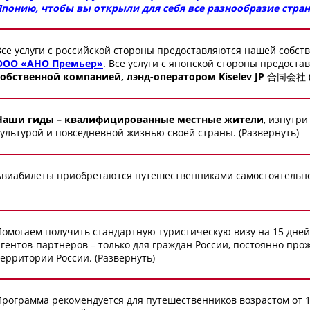
Японию, чтобы вы открыли для себя все разнообразие стран
Все услуги с российской стороны предоставляются нашей собс
ООО «АНО Премьер»
. Все услуги с японской стороны предост
собственной компанией, лэнд-оператором Kiselev JP 合同会社
Наши гиды – квалифицированные местные жители
, изнутри
культурой и повседневной жизнью своей страны. (Развернуть)
Авиабилеты приобретаются путешественниками самостоятельно.
Помогаем получить стандартную туристическую визу на 15 дней
агентов-партнеров – только для граждан России, постоянно пр
территории России. (Развернуть)
Программа рекомендуется для путешественников возрастом от 10