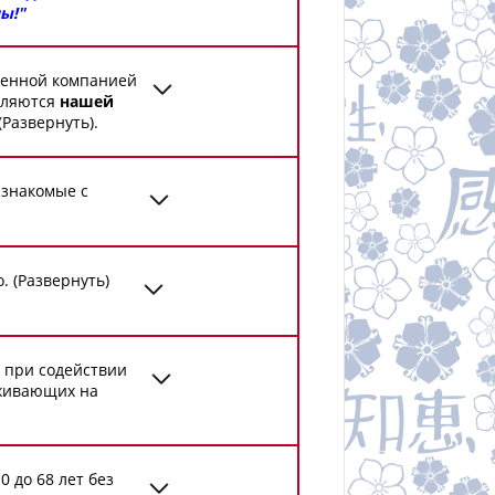
ы!"
твенной компанией
авляются
нашей
(Развернуть).
 знакомые с
 (Развернуть)
 при содействии
оживающих на
 до 68 лет без