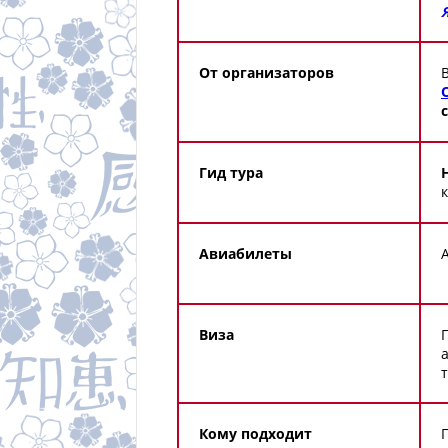
От организаторов
Гид тура
Авиабилеты
Виза
Кому подходит