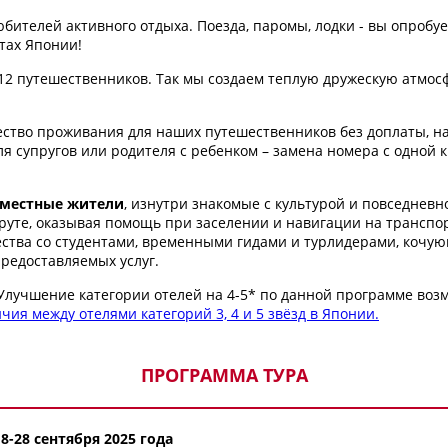
бителей активного отдыха. Поезда, паромы, лодки - вы опробу
тах Японии!
12 путешественников. Так мы создаем теплую дружескую атмос
ство проживания для наших путешественников без доплаты, н
я супругов или родителя с ребенком – замена номера с одной 
местные жители
, изнутри знакомые с культурой и повседнев
уте, оказывая помощь при заселении и навигации на транспор
ества со студентами, временными гидами и турлидерами, кочу
предоставляемых услуг.
 Улучшение категории отелей на 4-5* по данной программе возм
чия между отелями категорий 3, 4 и 5 звёзд в Японии.
ПРОГРАММА ТУРА
18-28 сентября 2025 года