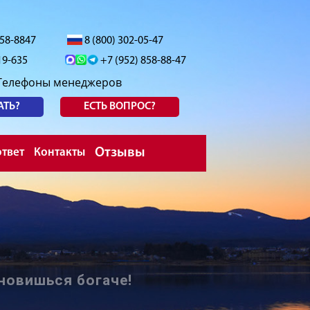
558-8847
8 (800) 302-05-47
19-635
+7 (952) 858-88-47
Телефоны менеджеров
АТЬ?
ЕСТЬ ВОПРОС?
Отзывы
твет
Контакты
новишься богаче!