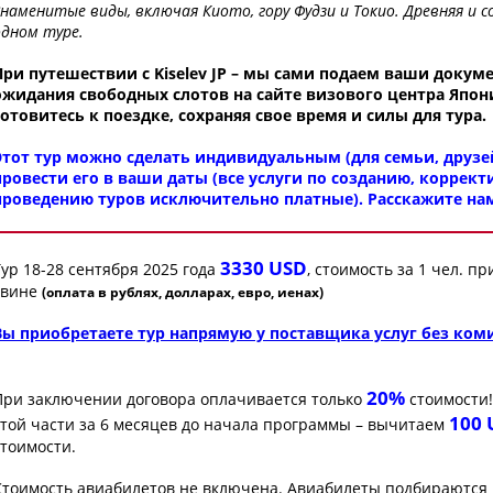
Знаменитые виды, включая Киото, гору Фудзи и Токио. Древняя и с
одном туре.
При путешествии с Kiselev JP – мы сами подаем ваши докуме
ожидания свободных слотов на сайте визового центра Япон
готовитесь к поездке, сохраняя свое время и силы для тура.
Этот тур можно сделать индивидуальным (для семьи, друзей
провести его в ваши даты (все услуги по созданию, коррект
проведению туров исключительно платные). Расскажите на
3330 USD
Тур 18-28 сентября 2025 года
, стоимость за 1 чел. п
твине
(оплата в рублях, долларах, евро, иенах)
Вы приобретаете тур напрямую у поставщика услуг без ком
20%
При заключении договора оплачивается только
стоимости!
100 
этой части за 6 месяцев до начала программы – вычитаем
стоимости.
Стоимость авиабилетов не включена. Авиабилеты подбираются