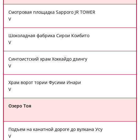
Смотровая площадка Sapporo JR TOWER
V
Шоколадная фабрика Сирои Коибито
V
Синтоистский храм Хоккайдо дзингу
V
Храм ворот тории Фусими Инари
V
Озеро Тоя
Подъем на канатной дороге до вулкана Усу
V