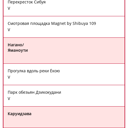
Перекресток Сибуя
V
Смотровая площадка Magnet by Shibuya 109
V
Нагано/
Яманоути
Прогулка вдоль реки Ёкою
V
Парк обезьян Дзикокудани
V
Каруидзава