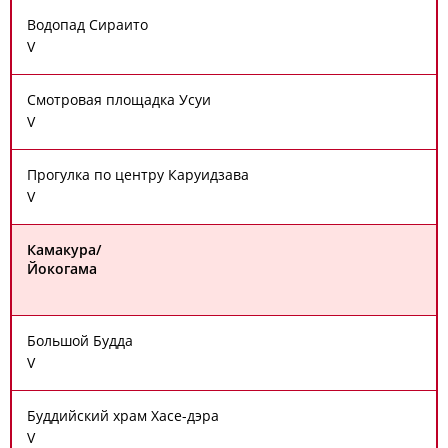
Водопад Сираито
V
Смотровая площадка Усуи
V
Прогулка по центру Каруидзава
V
Камакура/
Йокогама
Большой Будда
V
Буддийский храм Хасе-дэра
V