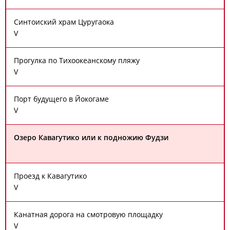
Синтоиский храм Цуругаока
V
Прогулка по Тихоокеанскому пляжу
V
Порт будущего в Йокогаме
V
Озеро Кавагутико или к подножию Фудзи
Проезд к Кавагутико
V
Канатная дорога на смотровую площадку
V