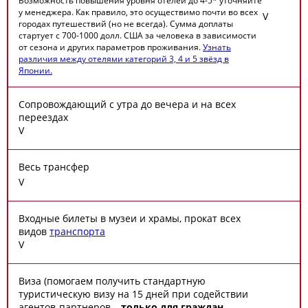
Возможность повышения уровня отелей до 4-5* уточняйте
у менеджера. Как правило, это осуществимо почти во всех
V
городах путешествий (но не всегда). Сумма доплаты
стартует с 700-1000 долл. США за человека в зависимости
от сезона и других параметров проживания.
Узнать
различия между отелями категорий 3, 4 и 5 звёзд в
Японии.
Сопровождающий с утра до вечера и на всех
переездах
V
Весь трансфер
V
Входные билеты в музеи и храмы, прокат всех
видов
транспорта
V
Виза (помогаем получить стандартную
туристическую визу на 15 дней при содействии
агентов-партнеров –
только для граждан