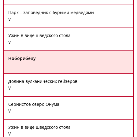
Парк – заповедник с бурыми медведями
V
Ужин в виде шведского стола
V
Ноборибецу
Долина вулканических гейзеров
V
Сернистое озеро Онума
V
Ужин в виде шведского стола
V